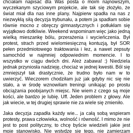
chciałam napisać dla Was posta o moim najnowszym,
wyczekanym szyciowym projekcie, ale tak się złożyło, że
świat miał dla nas inne plany. Najpierw spadła na nas z
niezwykłą siłą decyzja trybunału, a potem ja spadłam sobie
równie mocno z obręczy gimnastycznych i potłukłam się
wyjątkowo dotkliwie. Weekend wspominam więc jako jedną
wielką mieszankę bólu, przerażenia i wycieńczenia. Był
protest, strach przed wielomiesięczną kontuzją, był SOR
pełen przedmiotowego traktowania i łez, a nawet zepsuty
samochód w najmniej odpowiednim momencie. I to
wszystko w ciągu dwóch dni. Ależ zabawa! :) Niedziela
jednak przyniosła nadzieję, chociaż w jednej kwestii. Ból się
zmniejszył tak drastycznie, że trudno było nam w to
uwierzyć. Wieczorem chodziłam już jak gdyby nic się nie
stało, a w środę wznowiłam treningi unikając po prostu
obciążania poobijanych miejsc. Nie wiem z czego są moje
kości, ale bardzo je lubię. Uff. Jeden problem z głowy. Ale
jak wiecie, w tej drugiej sprawie nie za wiele się zmieniło.
Jaka decyzja zapadła każdy wie... ja całą sobą wspieram
protesty, prawa człowieka, wolność i równość. I mimo że nie
jest to post polityczny, to chcę byście wiedzieli jakie jest
moje stanowisko. Nie wstydzę się tego, nie zamierzam