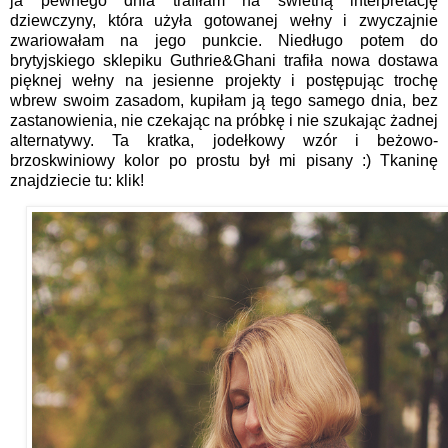
ja pewnego dnia trafiłam na świetną interpretację
dziewczyny, która użyła gotowanej wełny i zwyczajnie
zwariowałam na jego punkcie. Niedługo potem do
brytyjskiego sklepiku
Guthrie&Ghani
trafiła nowa dostawa
pięknej wełny na jesienne projekty i postępując trochę
wbrew swoim zasadom, kupiłam ją tego samego dnia, bez
zastanowienia, nie czekając na próbkę i nie szukając żadnej
alternatywy. Ta kratka, jodełkowy wzór i beżowo-
brzoskwiniowy kolor po prostu był mi pisany :) Tkaninę
znajdziecie tu:
klik!