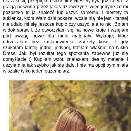
ukazała się przepiękna sukienka! Niestety była już zajęta i z
gracją noszona przez jakąś dziewczynę, więc jedyne co mi
pozostało to ją znaleźć lub uszyć samemu. I niestety ta
sukienka, którą Wam dziś pokażę, wcale nią nie jest - tamtej
nie udało mi się jeszcze kupić czy uszyć, ale to nic! Bo ten
widok sprawił, że otworzyłam się na nowe kroje i wzięłam
pod uwagę nowe dla mnie materiały. Wykroje, które
odrzucałam bez zastanowienia, zaczęły kusić. I gdy
szukałam tamtej jednej jedynej, trafiłam właśnie na Nikko
Dress. Jaki był rezultat tego spotkania zapewne już się
domyślacie :) Kupiłam wzór, znalazłam idealny materiał i
uszyłam ją tak szybko jak się dało. I nie ma opcji bym miała
w szafie tylko jeden egzemplarz.