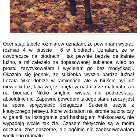
Oceniając tabele rozmiarów uznałam, że powinnam wybrać
rozmiar 4 w biuście i 6 w biodrach. Uznałam, że w
czwóreczce na biodrach i tak pewnie będzie delikatnie
luźno, a mi zależało na dopasowanej sukience, więc po
prostu zaryzykowałam i wycięłam go bez modyfikacji.
Okazało się jednak, że sukienka wyszła bardzo luźna!
Leżała tylko dobrze w ramionach, ale w biuście był już
niewielki luz, talia wręcz tonęła w nadmiarze materiału, a i
na biodrach Nikko smętnie wisiała nie podkreślając
absolutnie nic. Zapewne powodem takiego stanu rzeczy jest
ta spora sprężystość ściągacza. Sukienki uszyte z
klasycznego jerseyu, które widziałam na stronie autora czy
w galerii na Instagramie pod hashtagiem #nikkodress, nie
wypadają wcale tak źle. Czasem faktycznie są w moim
odczuciu zbyt obszerne, ale ogólnie nie zaobserwowałam
wielkiego dramatu.