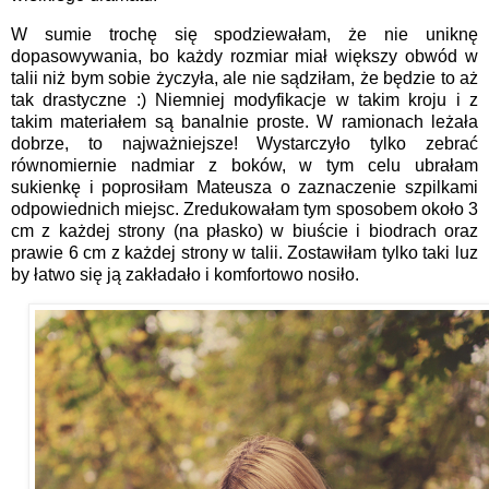
W sumie trochę się spodziewałam, że nie uniknę
dopasowywania, bo każdy rozmiar miał większy obwód w
talii niż bym sobie życzyła, ale nie sądziłam, że będzie to aż
tak drastyczne :) Niemniej modyfikacje w takim kroju i z
takim materiałem są banalnie proste. W ramionach leżała
dobrze, to najważniejsze! Wystarczyło tylko zebrać
równomiernie nadmiar z boków, w tym celu ubrałam
sukienkę i poprosiłam Mateusza o zaznaczenie szpilkami
odpowiednich miejsc. Zredukowałam tym sposobem około 3
cm z każdej strony (na płasko) w biuście i biodrach oraz
prawie 6 cm z każdej strony w talii. Zostawiłam tylko taki luz
by łatwo się ją zakładało i komfortowo nosiło.