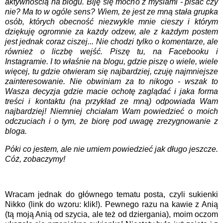
aktywnością na blogu. Biję się mocno z myślami - pisać czy
nie? Ma to w ogóle sens? Wiem, że jest ze mną stała grupka
osób, których obecność niezwykle mnie cieszy i którym
dziękuję ogromnie za każdy odzew, ale z każdym postem
jest jednak coraz ciszej... Nie chodzi tylko o komentarze, ale
również o liczbę wejść. Piszę tu, na Facebooku i
Instagramie. I to właśnie na blogu, gdzie piszę o wiele, wiele
więcej, tu gdzie otwieram się najbardziej, czuję najmniejsze
zainteresowanie. Nie obwiniam za to nikogo - wszak to
Wasza decyzja gdzie macie ochotę zaglądać i jaka forma
treści i kontaktu (na przykład ze mną) odpowiada Wam
najbardziej! Niemniej chciałam Wam powiedzieć o moich
odczuciach i o tym, że biorę pod uwagę zrezygnowanie z
bloga.
Póki co jestem, ale nie umiem powiedzieć jak długo jeszcze.
Cóż, zobaczymy!
Wracam jednak do głównego tematu posta, czyli sukienki
Nikko (link do wzoru:
klik!
). Pewnego razu na kawie z Anią
(tą moją Anią od szycia, ale też od dziergania), moim oczom