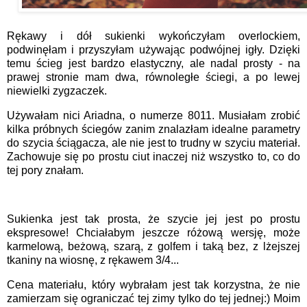
Rękawy i dół sukienki wykończyłam overlockiem,
podwinęłam i przyszyłam używając podwójnej igły. Dzięki
temu ścieg jest bardzo elastyczny, ale nadal prosty - na
prawej stronie mam dwa, równoległe ściegi, a po lewej
niewielki zygzaczek.
Używałam nici Ariadna, o numerze 8011. Musiałam zrobić
kilka próbnych ściegów zanim znalazłam idealne parametry
do szycia ściągacza, ale nie jest to trudny w szyciu materiał.
Zachowuje się po prostu ciut inaczej niż wszystko to, co do
tej pory znałam.
Sukienka jest tak prosta, że szycie jej jest po prostu
ekspresowe! Chciałabym jeszcze różową wersję, może
karmelową, beżową, szarą, z golfem i taką bez, z lżejszej
tkaniny na wiosnę, z rękawem 3/4...
Cena materiału, który wybrałam jest tak korzystna, że nie
zamierzam się ograniczać tej zimy tylko do tej jednej:) Moim